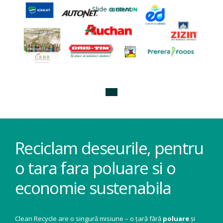
Slide content
Reciclam deseurile, pentru
o tara fara poluare si o
economie sustenabila
Clean Recycle are o singură misiune – o țară fără
poluare
și