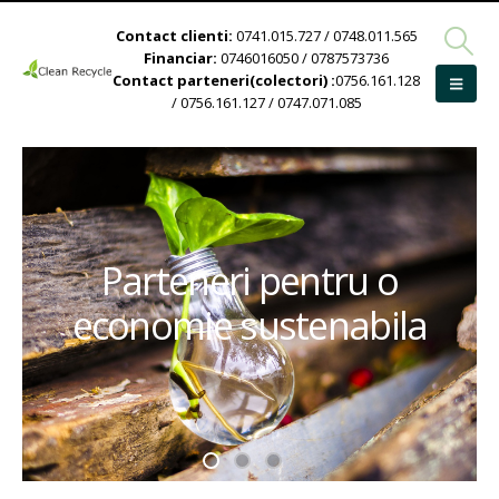
Contact clienti:
0741.015.727 / 0748.011.565
Financiar:
0746016050 / 0787573736
Contact parteneri(colectori) :
0756.161.128
/ 0756.161.127 / 0747.071.085
Parteneri pentru o
economie sustenabila