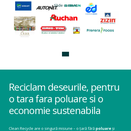
Slide content
Reciclam deseurile, pentru
o tara fara poluare si o
economie sustenabila
Clean Recycle are o singură misiune – o țară fără
poluare
și