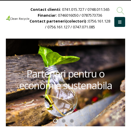
Contact clienti:
0741.015.727 / 0748.011.565
Financiar:
0746016050 / 0787573736
Contact parteneri(colectori) :
0756.161.128
/ 0756.161.127 / 0747.071.085
Parteneri pentru o
economie sustenabila