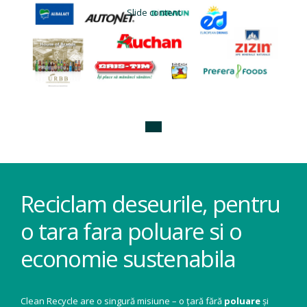
Slide content
Reciclam deseurile, pentru
o tara fara poluare si o
economie sustenabila
Clean Recycle are o singură misiune – o țară fără
poluare
și