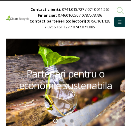
Contact clienti:
0741.015.727 / 0748.011.565
Financiar:
0746016050 / 0787573736
Contact parteneri(colectori) :
0756.161.128
/ 0756.161.127 / 0747.071.085
Parteneri pentru o
economie sustenabila