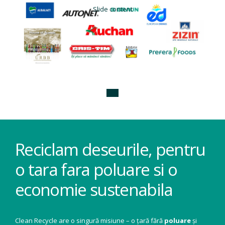
Slide content
Reciclam deseurile, pentru
o tara fara poluare si o
economie sustenabila
Clean Recycle are o singură misiune – o țară fără
poluare
și