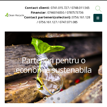
Contact clienti:
0741.015.727 / 0748.011.565
Financiar:
0746016050 / 0787573736
Contact parteneri(colectori) :
0756.161.128
/ 0756.161.127 / 0747.071.085
Parteneri pentru o
economie sustenabila