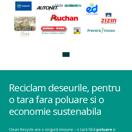
Slide content
Reciclam deseurile, pentru
o tara fara poluare si o
economie sustenabila
Clean Recycle are o singură misiune – o țară fără
poluare
și