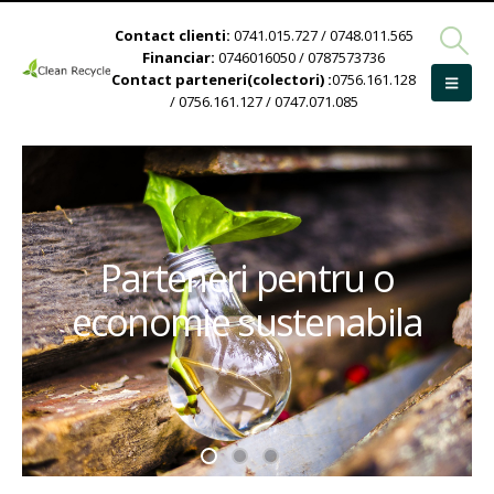
Contact clienti:
0741.015.727 / 0748.011.565
Financiar:
0746016050 / 0787573736
Contact parteneri(colectori) :
0756.161.128
/ 0756.161.127 / 0747.071.085
Parteneri pentru o
economie sustenabila