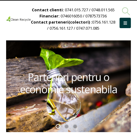
Contact clienti:
0741.015.727 / 0748.011.565
Financiar:
0746016050 / 0787573736
Contact parteneri(colectori) :
0756.161.128
/ 0756.161.127 / 0747.071.085
Parteneri pentru o
economie sustenabila