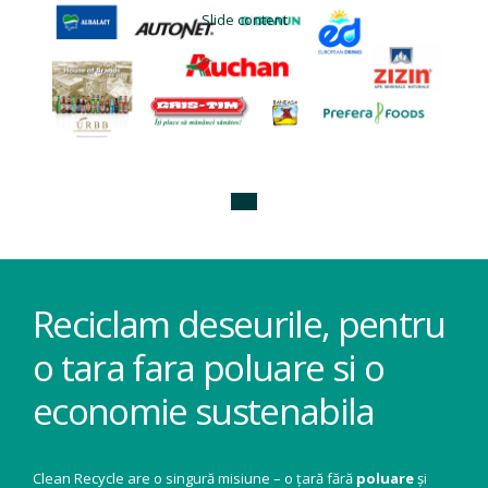
Slide content
Reciclam deseurile, pentru
o tara fara poluare si o
economie sustenabila
Clean Recycle are o singură misiune – o țară fără
poluare
și