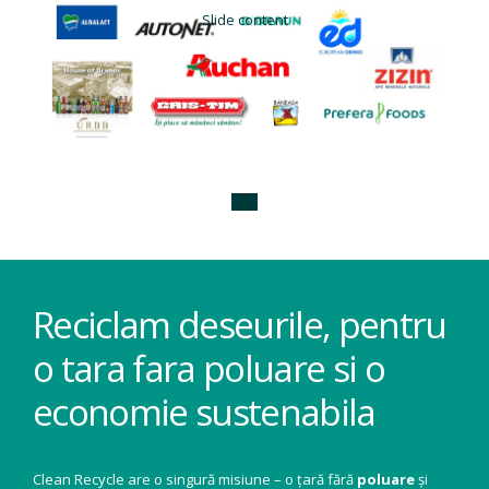
Slide content
Reciclam deseurile, pentru
o tara fara poluare si o
economie sustenabila
Clean Recycle are o singură misiune – o țară fără
poluare
și