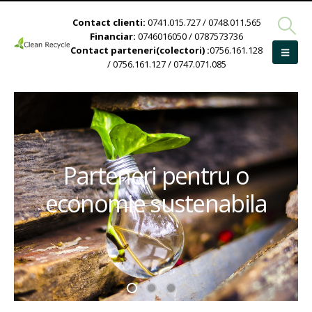
Contact clienti:
0741.015.727 / 0748.011.565
Financiar:
0746016050 / 0787573736
Contact parteneri(colectori) :
0756.161.128
/ 0756.161.127 / 0747.071.085
Parteneri pentru o
economie sustenabila