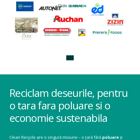
Slide content
Reciclam deseurile, pentru
o tara fara poluare si o
economie sustenabila
Clean Recycle are o singură misiune – o țară fără
poluare
și