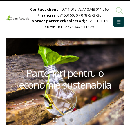
Contact clienti:
0741.015.727 / 0748.011.565
Financiar:
0746016050 / 0787573736
Contact parteneri(colectori) :
0756.161.128
/ 0756.161.127 / 0747.071.085
Parteneri pentru o
economie sustenabila