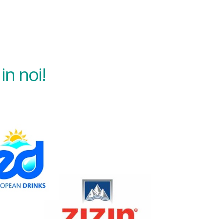
in noi!