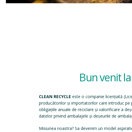
Bun venit l
CLEAN RECYCLE
este o companie licențiată (
Lic
producătorilor și importatorilor care introduc p
obligațiile anuale de reciclare și valorificare a d
datelor privind ambalajele și deșeurile de ambala
Misiunea noastra? Sa devenim un model aspirati