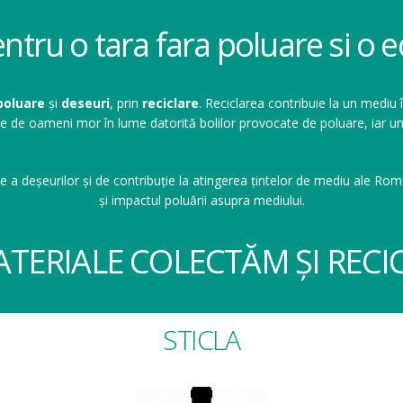
entru o tara fara poluare si o
poluare
și
deseuri
, prin
reciclare
. Reciclarea contribuie la un mediu 
ioane de oameni mor în lume datorită bolilor provocate de poluare, ia
e a deșeurilor și de contribuție la atingerea țintelor de mediu ale Româ
și impactul poluării asupra mediului.
ATERIALE COLECTĂM ȘI RECI
STICLA