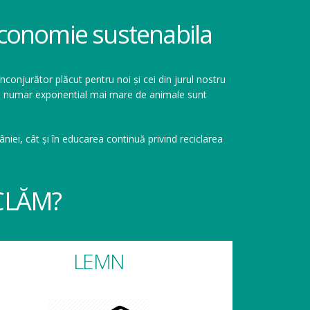
 economie sustenabila
înconjurător plăcut pentru noi și cei din jurul nostru
r un numar exponential mai mare de animale sunt
niei, cât și în educarea continuă privind reciclarea
CLĂM?
LEMN