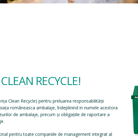
a CLEAN RECYCLE!
ența Clean Recycle
) pentru preluarea responsabilității
e piața româneasca ambalaje, îndeplinind in numele acestora
eșeurilor de ambalaje, precum și obligațiile de raportare a
je.
onal pentru toate companiile de management integrat al