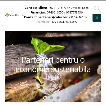
Contact clienti:
0741.015.727 / 0748.011.565
Financiar:
0746016050 / 0787573736
Contact parteneri(colectori) :
0756.161.128
/ 0756.161.127 / 0747.071.085
Parteneri pentru o
economie sustenabila