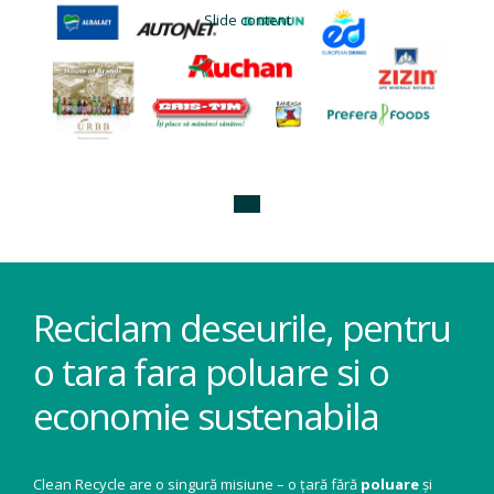
Slide content
Reciclam deseurile, pentru
o tara fara poluare si o
economie sustenabila
Clean Recycle are o singură misiune – o țară fără
poluare
și