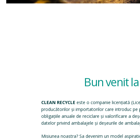
Bun venit l
CLEAN RECYCLE
este o companie licențiată (
Lic
producătorilor și importatorilor care introduc p
obligațiile anuale de reciclare și valorificare a d
datelor privind ambalajele și deșeurile de ambala
Misiunea noastra? Sa devenim un model aspirati