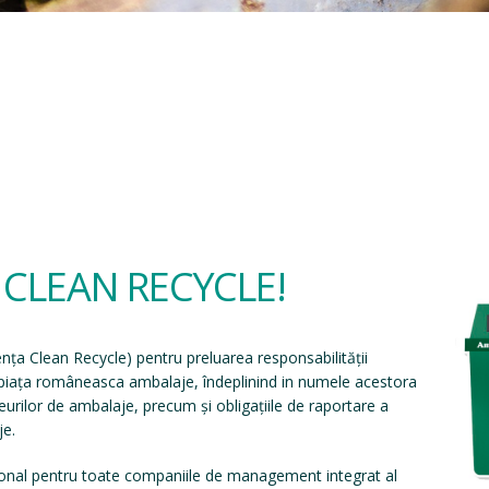
a CLEAN RECYCLE!
ența Clean Recycle
) pentru preluarea responsabilității
e piața româneasca ambalaje, îndeplinind in numele acestora
eșeurilor de ambalaje, precum și obligațiile de raportare a
je.
onal pentru toate companiile de management integrat al