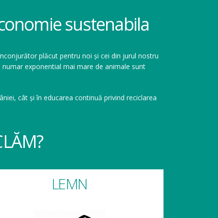
 economie sustenabila
înconjurător plăcut pentru noi și cei din jurul nostru
r un numar exponential mai mare de animale sunt
niei, cât și în educarea continuă privind reciclarea
CLĂM?
LEMN