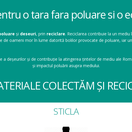
entru o tara fara poluare si o
poluare
și
deseuri
, prin
reciclare
. Reciclarea contribuie la un mediu 
ioane de oameni mor în lume datorită bolilor provocate de poluare, ia
e a deșeurilor și de contribuție la atingerea țintelor de mediu ale Româ
și impactul poluării asupra mediului.
ATERIALE COLECTĂM ȘI RECI
STICLA