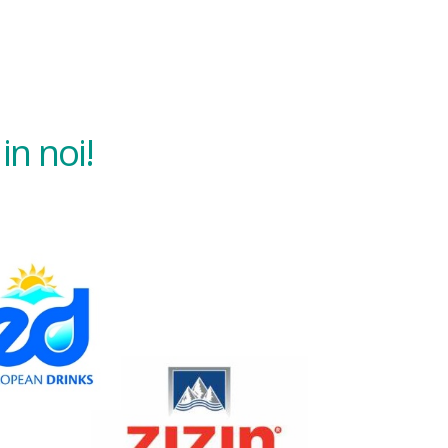
in noi!