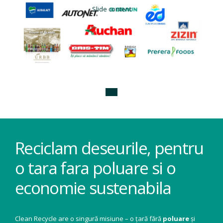
Slide content
Reciclam deseurile, pentru
o tara fara poluare si o
economie sustenabila
Clean Recycle are o singură misiune – o țară fără
poluare
și