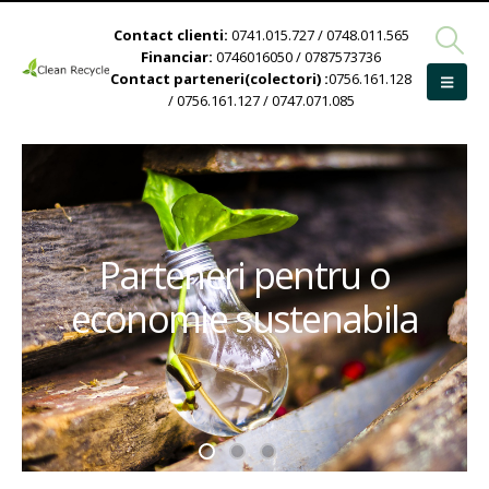
Contact clienti:
0741.015.727 / 0748.011.565
Financiar:
0746016050 / 0787573736
Contact parteneri(colectori) :
0756.161.128
/ 0756.161.127 / 0747.071.085
Parteneri pentru o
economie sustenabila