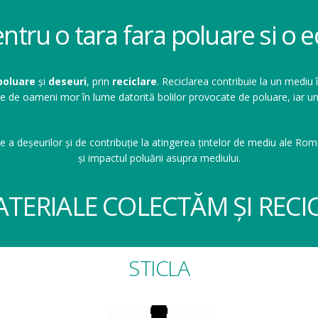
entru o tara fara poluare si o
poluare
și
deseuri
, prin
reciclare
. Reciclarea contribuie la un mediu 
ioane de oameni mor în lume datorită bolilor provocate de poluare, ia
e a deșeurilor și de contribuție la atingerea țintelor de mediu ale Româ
și impactul poluării asupra mediului.
ATERIALE COLECTĂM ȘI RECI
STICLA