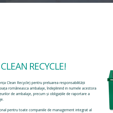
a CLEAN RECYCLE!
ența Clean Recycle
) pentru preluarea responsabilității
e piața româneasca ambalaje, îndeplinind in numele acestora
eșeurilor de ambalaje, precum și obligațiile de raportare a
je.
onal pentru toate companiile de management integrat al