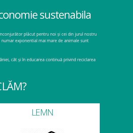
 economie sustenabila
înconjurător plăcut pentru noi și cei din jurul nostru
r un numar exponential mai mare de animale sunt
niei, cât și în educarea continuă privind reciclarea
CLĂM?
LEMN