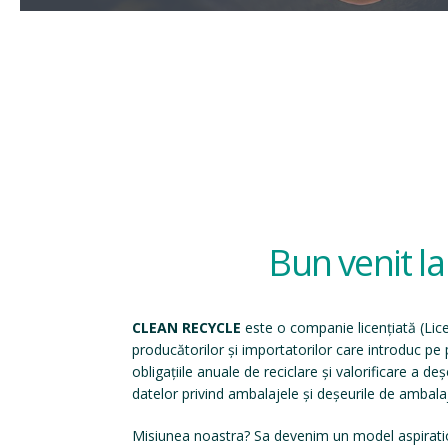
Bun venit l
CLEAN RECYCLE
este o companie licențiată (
Lic
producătorilor și importatorilor care introduc p
obligațiile anuale de reciclare și valorificare a d
datelor privind ambalajele și deșeurile de ambala
Misiunea noastra? Sa devenim un model aspirati