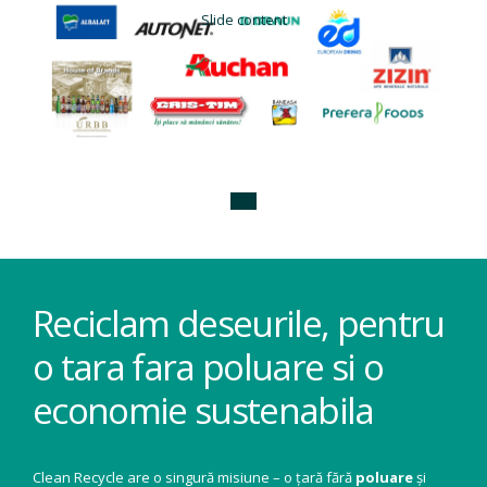
Slide content
Reciclam deseurile, pentru
o tara fara poluare si o
economie sustenabila
Clean Recycle are o singură misiune – o țară fără
poluare
și