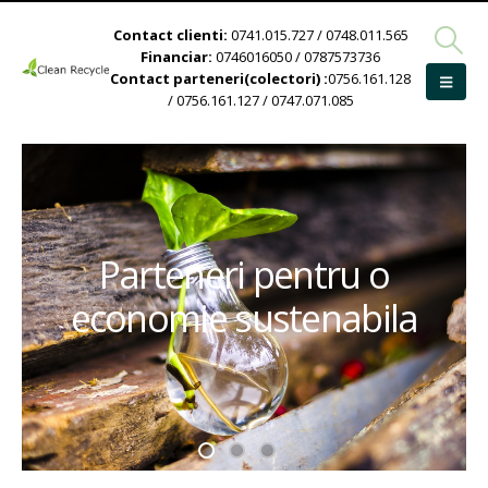
Contact clienti:
0741.015.727 / 0748.011.565
Financiar:
0746016050 / 0787573736
Contact parteneri(colectori) :
0756.161.128
/ 0756.161.127 / 0747.071.085
Parteneri pentru o
economie sustenabila