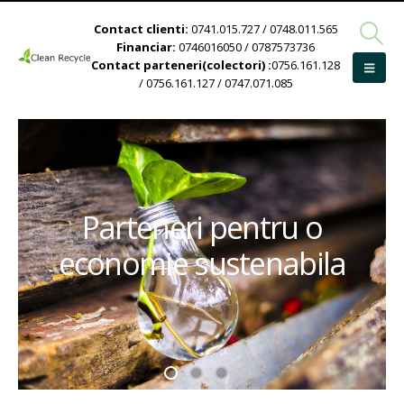
Contact clienti:
0741.015.727 / 0748.011.565
Financiar:
0746016050 / 0787573736
Contact parteneri(colectori) :
0756.161.128
/ 0756.161.127 / 0747.071.085
Parteneri pentru o
economie sustenabila