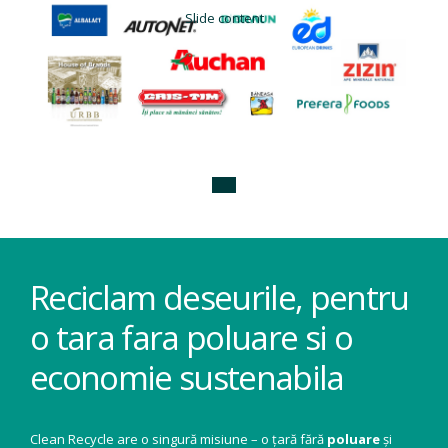
Slide content
Reciclam deseurile, pentru
o tara fara poluare si o
economie sustenabila
Clean Recycle are o singură misiune – o țară fără
poluare
și