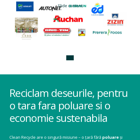
Slide content
Reciclam deseurile, pentru
o tara fara poluare si o
economie sustenabila
Clean Recycle are o singură misiune – o țară fără
poluare
și