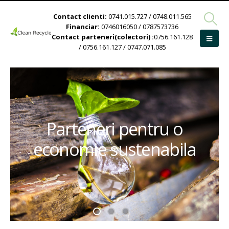
Contact clienti:
0741.015.727 / 0748.011.565
Financiar:
0746016050 / 0787573736
Contact parteneri(colectori) :
0756.161.128
/ 0756.161.127 / 0747.071.085
Parteneri pentru o
economie sustenabila