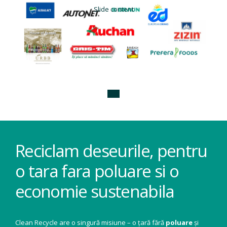
Slide content
Reciclam deseurile, pentru
o tara fara poluare si o
economie sustenabila
Clean Recycle are o singură misiune – o țară fără
poluare
și