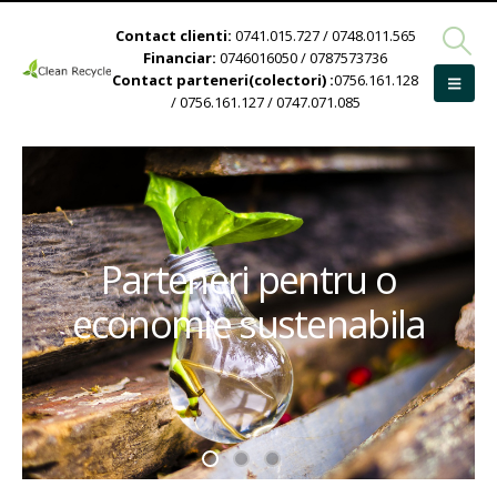
Contact clienti:
0741.015.727 / 0748.011.565
Financiar:
0746016050 / 0787573736
Contact parteneri(colectori) :
0756.161.128
/ 0756.161.127 / 0747.071.085
Parteneri pentru o
economie sustenabila