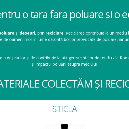
entru o tara fara poluare si o
poluare
și
deseuri
, prin
reciclare
. Reciclarea contribuie la un mediu 
ioane de oameni mor în lume datorită bolilor provocate de poluare, ia
e a deșeurilor și de contribuție la atingerea țintelor de mediu ale Româ
și impactul poluării asupra mediului.
ATERIALE COLECTĂM ȘI RECI
STICLA