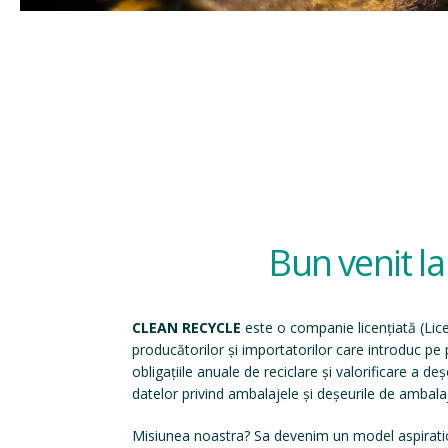
Bun venit l
CLEAN RECYCLE
este o companie licențiată (
Lic
producătorilor și importatorilor care introduc p
obligațiile anuale de reciclare și valorificare a d
datelor privind ambalajele și deșeurile de ambala
Misiunea noastra? Sa devenim un model aspirati