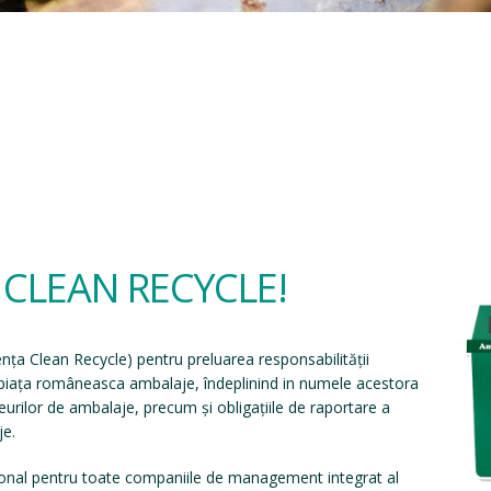
a CLEAN RECYCLE!
ența Clean Recycle
) pentru preluarea responsabilității
e piața româneasca ambalaje, îndeplinind in numele acestora
eșeurilor de ambalaje, precum și obligațiile de raportare a
je.
onal pentru toate companiile de management integrat al