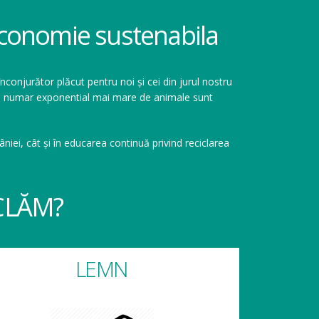
 economie sustenabila
înconjurător plăcut pentru noi și cei din jurul nostru
r un numar exponential mai mare de animale sunt
niei, cât și în educarea continuă privind reciclarea
CLĂM?
LEMN