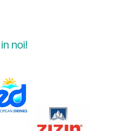
in noi!
ntent