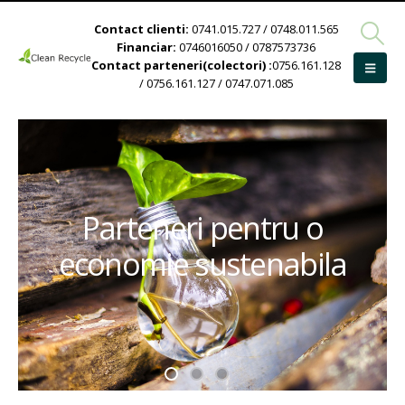
Contact clienti:
0741.015.727 / 0748.011.565
Financiar:
0746016050 / 0787573736
Contact parteneri(colectori) :
0756.161.128
/ 0756.161.127 / 0747.071.085
Parteneri pentru o
economie sustenabila