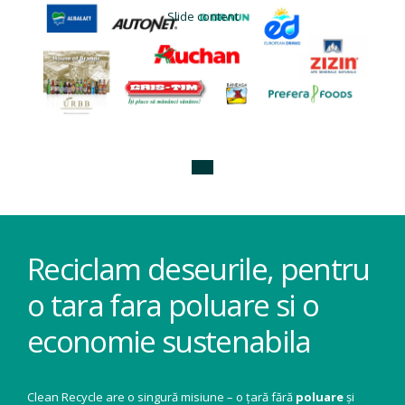
Slide content
Reciclam deseurile, pentru
o tara fara poluare si o
economie sustenabila
Clean Recycle are o singură misiune – o țară fără
poluare
și