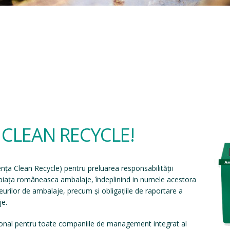
a CLEAN RECYCLE!
ența Clean Recycle
) pentru preluarea responsabilității
e piața româneasca ambalaje, îndeplinind in numele acestora
eșeurilor de ambalaje, precum și obligațiile de raportare a
je.
onal pentru toate companiile de management integrat al