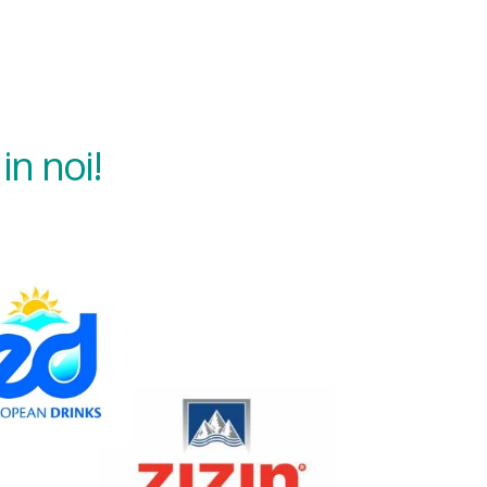
in noi!