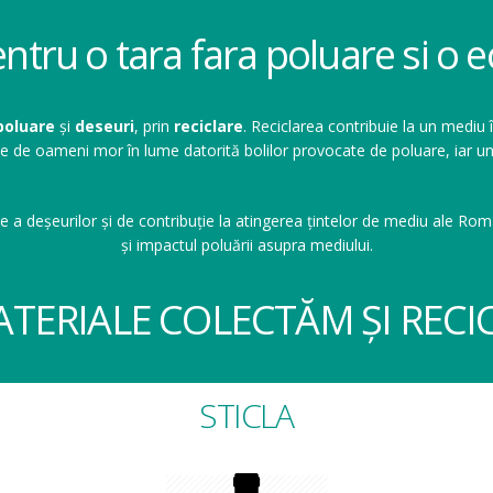
entru o tara fara poluare si o
poluare
și
deseuri
, prin
reciclare
. Reciclarea contribuie la un mediu 
ioane de oameni mor în lume datorită bolilor provocate de poluare, ia
e a deșeurilor și de contribuție la atingerea țintelor de mediu ale Româ
și impactul poluării asupra mediului.
ATERIALE COLECTĂM ȘI RECI
STICLA