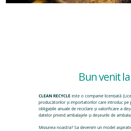
Bun venit l
CLEAN RECYCLE
este o companie licențiată (
Lic
producătorilor și importatorilor care introduc p
obligațiile anuale de reciclare și valorificare a d
datelor privind ambalajele și deșeurile de ambala
Misiunea noastra? Sa devenim un model aspirati