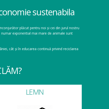
 economie sustenabila
înconjurător plăcut pentru noi și cei din jurul nostru
r un numar exponential mai mare de animale sunt
niei, cât și în educarea continuă privind reciclarea
CLĂM?
LEMN