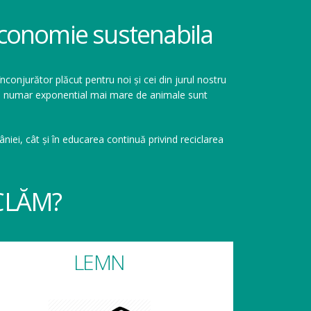
 economie sustenabila
înconjurător plăcut pentru noi și cei din jurul nostru
r un numar exponential mai mare de animale sunt
niei, cât și în educarea continuă privind reciclarea
CLĂM?
LEMN