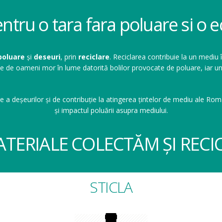
entru o tara fara poluare si o
poluare
și
deseuri
, prin
reciclare
. Reciclarea contribuie la un mediu 
ioane de oameni mor în lume datorită bolilor provocate de poluare, ia
e a deșeurilor și de contribuție la atingerea țintelor de mediu ale Româ
și impactul poluării asupra mediului.
ATERIALE COLECTĂM ȘI RECI
STICLA