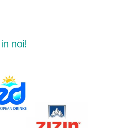
in noi!