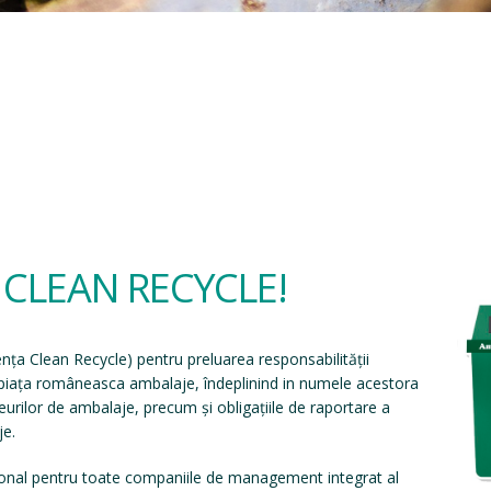
a CLEAN RECYCLE!
ența Clean Recycle
) pentru preluarea responsabilității
e piața româneasca ambalaje, îndeplinind in numele acestora
eșeurilor de ambalaje, precum și obligațiile de raportare a
je.
onal pentru toate companiile de management integrat al