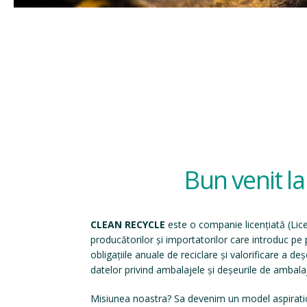
Bun venit l
CLEAN RECYCLE
este o companie licențiată (
Lic
producătorilor și importatorilor care introduc p
obligațiile anuale de reciclare și valorificare a d
datelor privind ambalajele și deșeurile de ambala
Misiunea noastra? Sa devenim un model aspirati