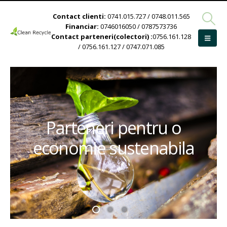
Contact clienti:
0741.015.727 / 0748.011.565
Financiar:
0746016050 / 0787573736
Contact parteneri(colectori) :
0756.161.128
/ 0756.161.127 / 0747.071.085
Parteneri pentru o
economie sustenabila