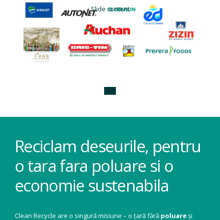
Slide content
Reciclam deseurile, pentru
o tara fara poluare si o
economie sustenabila
Clean Recycle are o singură misiune – o țară fără
poluare
și