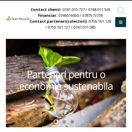
Contact clienti:
0741.015.727 / 0748.011.565
Financiar:
0746016050 / 0787573736
Contact parteneri(colectori) :
0756.161.128
/ 0756.161.127 / 0747.071.085
Parteneri pentru o
economie sustenabila