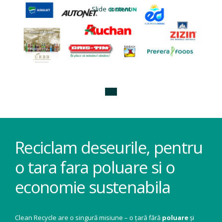
Slide content
Reciclam deseurile, pentru
o tara fara poluare si o
economie sustenabila
Clean Recycle are o singură misiune – o țară fără
poluare
și