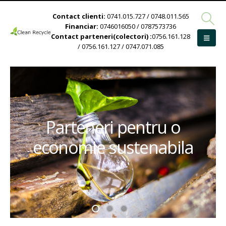
Contact clienti:
0741.015.727 / 0748.011.565
Financiar:
0746016050 / 0787573736
Contact parteneri(colectori) :
0756.161.128
/ 0756.161.127 / 0747.071.085
Parteneri pentru o
economie sustenabila