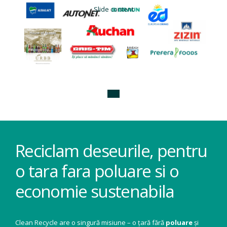
Slide content
Reciclam deseurile, pentru
o tara fara poluare si o
economie sustenabila
Clean Recycle are o singură misiune – o țară fără
poluare
și