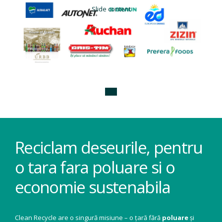
Slide content
Reciclam deseurile, pentru
o tara fara poluare si o
economie sustenabila
Clean Recycle are o singură misiune – o țară fără
poluare
și