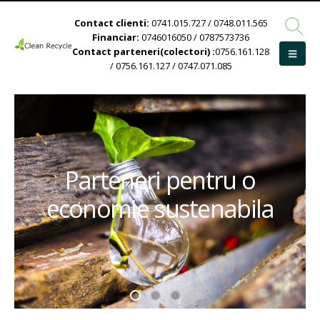
Contact clienti:
0741.015.727 / 0748.011.565
Financiar:
0746016050 / 0787573736
Contact parteneri(colectori) :
0756.161.128
/ 0756.161.127 / 0747.071.085
Parteneri pentru o
economie sustenabila