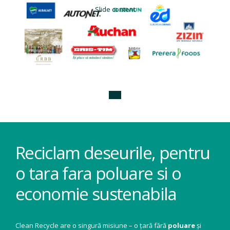
Slide content
Reciclam deseurile, pentru
o tara fara poluare si o
economie sustenabila
Clean Recycle are o singură misiune – o țară fără
poluare
și