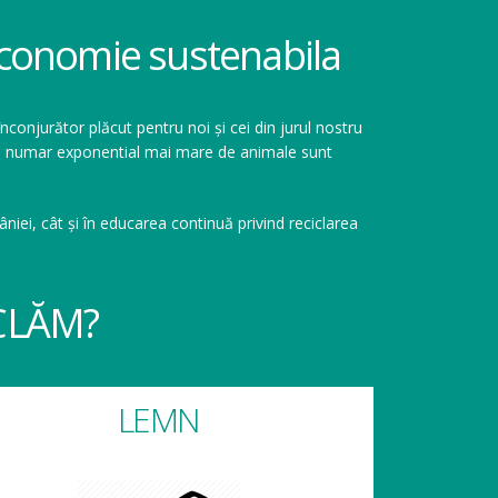
 economie sustenabila
înconjurător plăcut pentru noi și cei din jurul nostru
r un numar exponential mai mare de animale sunt
niei, cât și în educarea continuă privind reciclarea
CLĂM?
LEMN