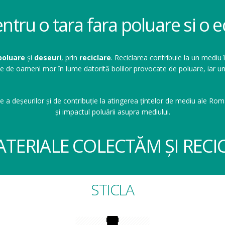
entru o tara fara poluare si o
poluare
și
deseuri
, prin
reciclare
. Reciclarea contribuie la un mediu 
ioane de oameni mor în lume datorită bolilor provocate de poluare, ia
e a deșeurilor și de contribuție la atingerea țintelor de mediu ale Româ
și impactul poluării asupra mediului.
ATERIALE COLECTĂM ȘI RECI
STICLA