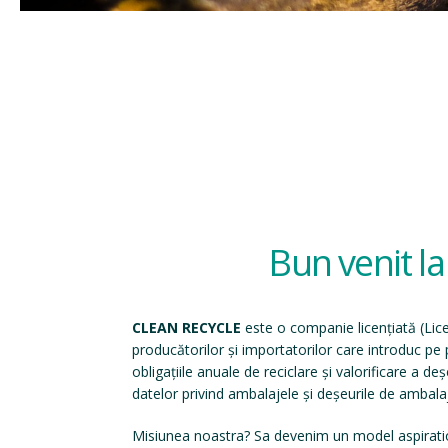
Bun venit l
CLEAN RECYCLE
este o companie licențiată (
Lic
producătorilor și importatorilor care introduc p
obligațiile anuale de reciclare și valorificare a d
datelor privind ambalajele și deșeurile de ambala
Misiunea noastra? Sa devenim un model aspirati