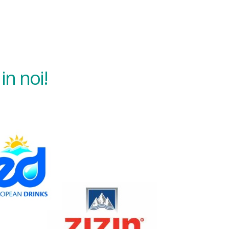
in noi!