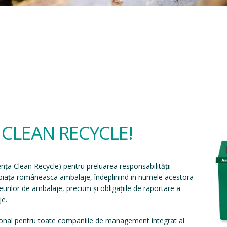
a CLEAN RECYCLE!
ența Clean Recycle
) pentru preluarea responsabilității
e piața româneasca ambalaje, îndeplinind in numele acestora
eșeurilor de ambalaje, precum și obligațiile de raportare a
je.
onal pentru toate companiile de management integrat al