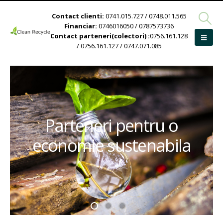
Contact clienti:
0741.015.727 / 0748.011.565
Financiar:
0746016050 / 0787573736
Contact parteneri(colectori) :
0756.161.128
/ 0756.161.127 / 0747.071.085
Parteneri pentru o
economie sustenabila