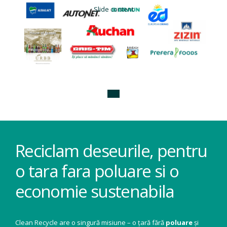
Slide content
Reciclam deseurile, pentru
o tara fara poluare si o
economie sustenabila
Clean Recycle are o singură misiune – o țară fără
poluare
și