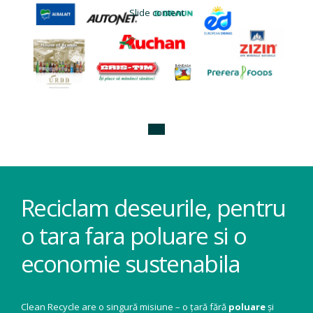
Slide content
Reciclam deseurile, pentru
o tara fara poluare si o
economie sustenabila
Clean Recycle are o singură misiune – o țară fără
poluare
și