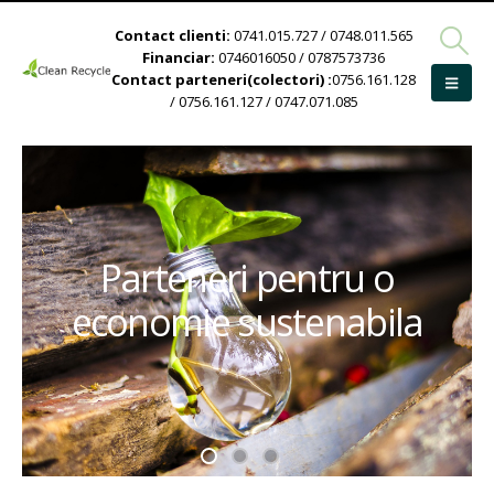
Contact clienti:
0741.015.727 / 0748.011.565
Financiar:
0746016050 / 0787573736
Contact parteneri(colectori) :
0756.161.128
/ 0756.161.127 / 0747.071.085
Parteneri pentru o
economie sustenabila