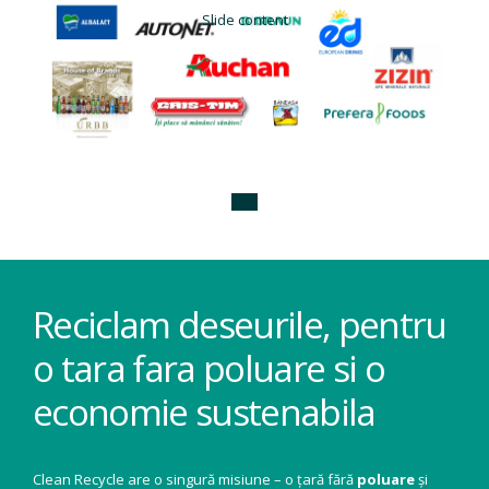
Slide content
Reciclam deseurile, pentru
o tara fara poluare si o
economie sustenabila
Clean Recycle are o singură misiune – o țară fără
poluare
și