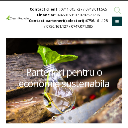
Contact clienti:
0741.015.727 / 0748.011.565
Financiar:
0746016050 / 0787573736
Contact parteneri(colectori) :
0756.161.128
/ 0756.161.127 / 0747.071.085
Parteneri pentru o
economie sustenabila