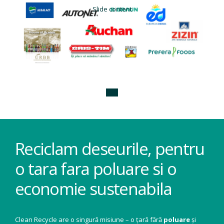
Slide content
Reciclam deseurile, pentru
o tara fara poluare si o
economie sustenabila
Clean Recycle are o singură misiune – o țară fără
poluare
și