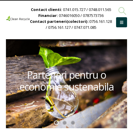
Contact clienti:
0741.015.727 / 0748.011.565
Financiar:
0746016050 / 0787573736
Contact parteneri(colectori) :
0756.161.128
/ 0756.161.127 / 0747.071.085
Parteneri pentru o
economie sustenabila