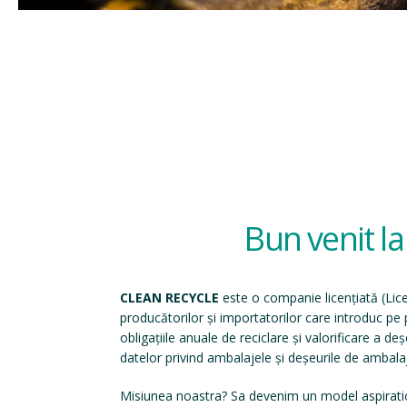
Bun venit l
CLEAN RECYCLE
este o companie licențiată (
Lic
producătorilor și importatorilor care introduc p
obligațiile anuale de reciclare și valorificare a d
datelor privind ambalajele și deșeurile de ambala
Misiunea noastra? Sa devenim un model aspirati