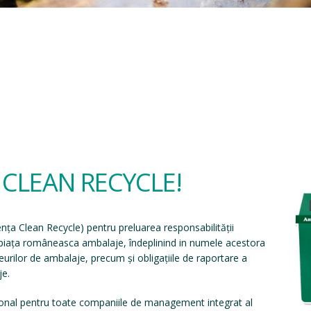
a CLEAN RECYCLE!
ența Clean Recycle
) pentru preluarea responsabilității
e piața româneasca ambalaje, îndeplinind in numele acestora
eșeurilor de ambalaje, precum și obligațiile de raportare a
je.
onal pentru toate companiile de management integrat al