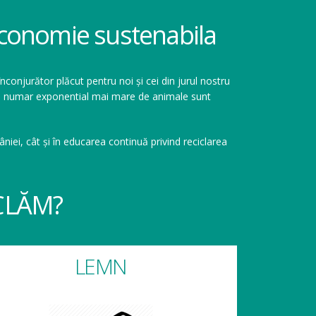
 economie sustenabila
înconjurător plăcut pentru noi și cei din jurul nostru
r un numar exponential mai mare de animale sunt
niei, cât și în educarea continuă privind reciclarea
CLĂM?
LEMN