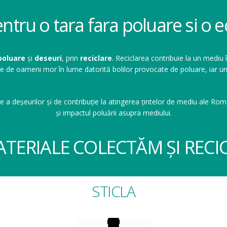
entru o tara fara poluare si o
poluare
și
deseuri
, prin
reciclare
. Reciclarea contribuie la un mediu 
ioane de oameni mor în lume datorită bolilor provocate de poluare, ia
e a deșeurilor și de contribuție la atingerea țintelor de mediu ale Româ
și impactul poluării asupra mediului.
ATERIALE COLECTĂM ȘI RECI
STICLA