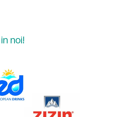
in noi!