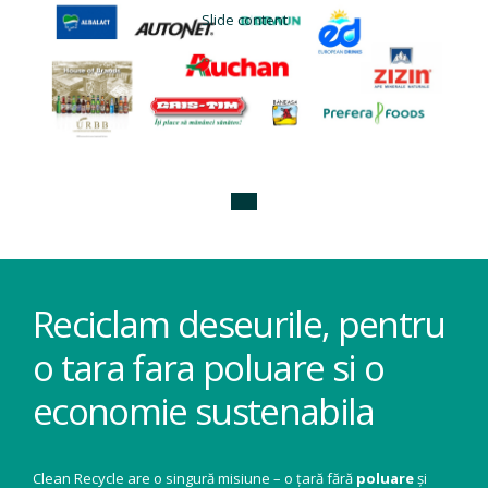
Slide content
Reciclam deseurile, pentru
o tara fara poluare si o
economie sustenabila
Clean Recycle are o singură misiune – o țară fără
poluare
și