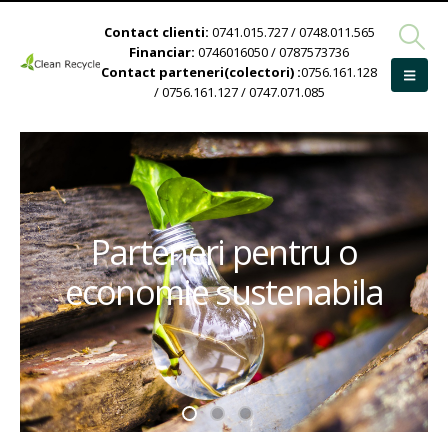
Contact clienti:
0741.015.727 / 0748.011.565
Financiar:
0746016050 / 0787573736
Contact parteneri(colectori) :
0756.161.128
/ 0756.161.127 / 0747.071.085
Parteneri pentru o
economie sustenabila