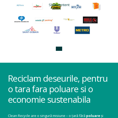
Slide content
Reciclam deseurile, pentru
o tara fara poluare si o
economie sustenabila
Clean Recycle are o singură misiune – o țară fără
poluare
și