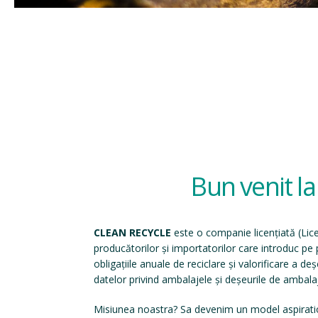
Bun venit l
CLEAN RECYCLE
este o companie licențiată (
Lic
producătorilor și importatorilor care introduc p
obligațiile anuale de reciclare și valorificare a d
datelor privind ambalajele și deșeurile de ambala
Misiunea noastra? Sa devenim un model aspirati