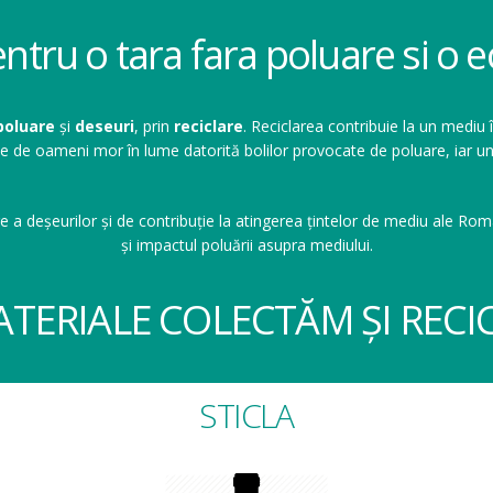
entru o tara fara poluare si o
poluare
și
deseuri
, prin
reciclare
. Reciclarea contribuie la un mediu 
ioane de oameni mor în lume datorită bolilor provocate de poluare, ia
e a deșeurilor și de contribuție la atingerea țintelor de mediu ale Româ
și impactul poluării asupra mediului.
ATERIALE COLECTĂM ȘI RECI
STICLA