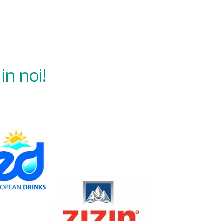
in noi!