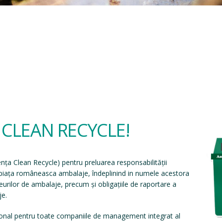
a CLEAN RECYCLE!
ența Clean Recycle
) pentru preluarea responsabilității
e piața româneasca ambalaje, îndeplinind in numele acestora
eșeurilor de ambalaje, precum și obligațiile de raportare a
je.
onal pentru toate companiile de management integrat al