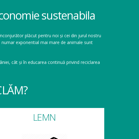
 economie sustenabila
înconjurător plăcut pentru noi și cei din jurul nostru
r un numar exponential mai mare de animale sunt
niei, cât și în educarea continuă privind reciclarea
CLĂM?
LEMN