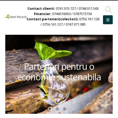
Contact clienti:
0741.015.727 / 0748.011.565
Financiar:
0746016050 / 0787573736
Contact parteneri(colectori) :
0756.161.128
/ 0756.161.127 / 0747.071.085
Parteneri pentru o
economie sustenabila