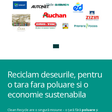
Slide content
Reciclam deseurile, pentru
o tara fara poluare si o
economie sustenabila
Clean Recycle are o singură misiune – o țară fără
poluare
și