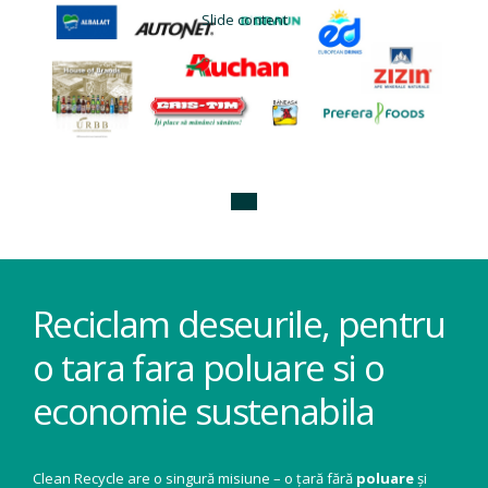
Slide content
Reciclam deseurile, pentru
o tara fara poluare si o
economie sustenabila
Clean Recycle are o singură misiune – o țară fără
poluare
și