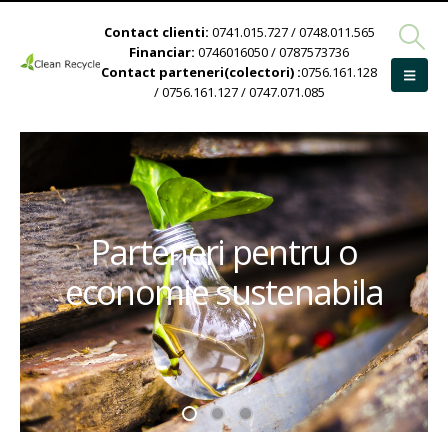
Contact clienti:
0741.015.727 / 0748.011.565
Financiar:
0746016050 / 0787573736
Contact parteneri(colectori) :
0756.161.128
/ 0756.161.127 / 0747.071.085
Parteneri pentru o
economie sustenabila