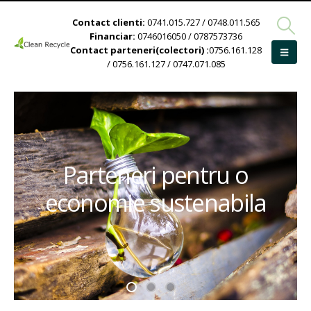
Contact clienti:
0741.015.727 / 0748.011.565
Financiar:
0746016050 / 0787573736
Contact parteneri(colectori) :
0756.161.128
/ 0756.161.127 / 0747.071.085
Parteneri pentru o
economie sustenabila