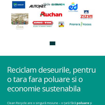
Slide content
Reciclam deseurile, pentru
o tara fara poluare si o
economie sustenabila
Clean Recycle are o singură misiune – o țară fără
poluare
și