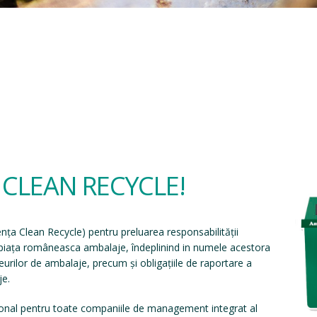
a CLEAN RECYCLE!
ența Clean Recycle
) pentru preluarea responsabilității
e piața româneasca ambalaje, îndeplinind in numele acestora
eșeurilor de ambalaje, precum și obligațiile de raportare a
je.
onal pentru toate companiile de management integrat al