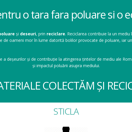
entru o tara fara poluare si o
poluare
și
deseuri
, prin
reciclare
. Reciclarea contribuie la un mediu 
ioane de oameni mor în lume datorită bolilor provocate de poluare, ia
e a deșeurilor și de contribuție la atingerea țintelor de mediu ale Româ
și impactul poluării asupra mediului.
ATERIALE COLECTĂM ȘI RECI
STICLA