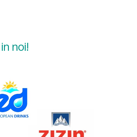
in noi!