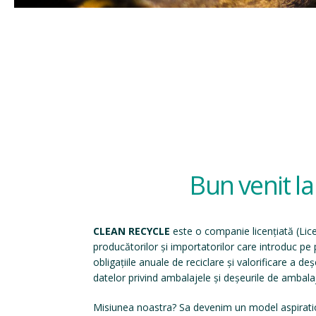
Bun venit l
CLEAN RECYCLE
este o companie licențiată (
Lic
producătorilor și importatorilor care introduc p
obligațiile anuale de reciclare și valorificare a d
datelor privind ambalajele și deșeurile de ambala
Misiunea noastra? Sa devenim un model aspirati