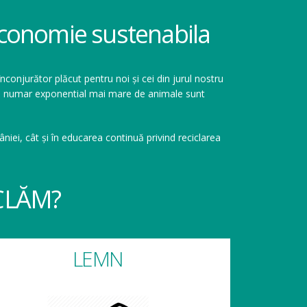
 economie sustenabila
înconjurător plăcut pentru noi și cei din jurul nostru
r un numar exponential mai mare de animale sunt
niei, cât și în educarea continuă privind reciclarea
CLĂM?
LEMN