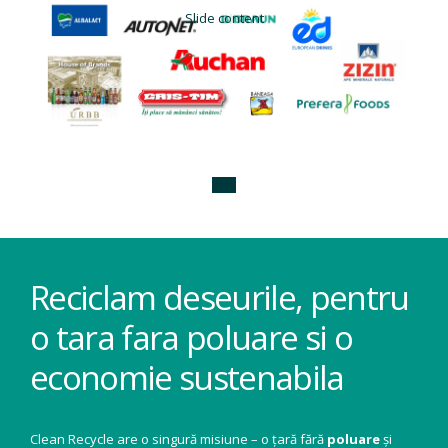
Slide content
Reciclam deseurile, pentru
o tara fara poluare si o
economie sustenabila
Clean Recycle are o singură misiune – o țară fără
poluare
și