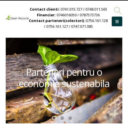
Contact clienti:
0741.015.727 / 0748.011.565
Financiar:
0746016050 / 0787573736
Contact parteneri(colectori) :
0756.161.128
/ 0756.161.127 / 0747.071.085
Parteneri pentru o
economie sustenabila