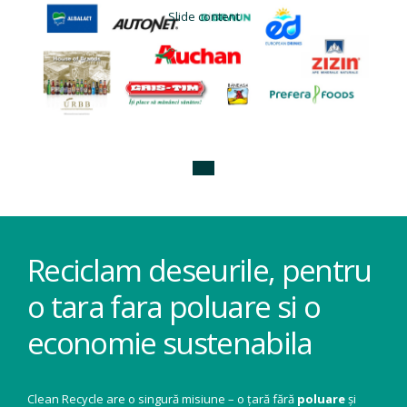
Slide content
Reciclam deseurile, pentru
o tara fara poluare si o
economie sustenabila
Clean Recycle are o singură misiune – o țară fără
poluare
și