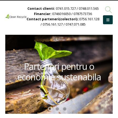
Contact clienti:
0741.015.727 / 0748.011.565
Financiar:
0746016050 / 0787573736
Contact parteneri(colectori) :
0756.161.128
/ 0756.161.127 / 0747.071.085
Parteneri pentru o
economie sustenabila