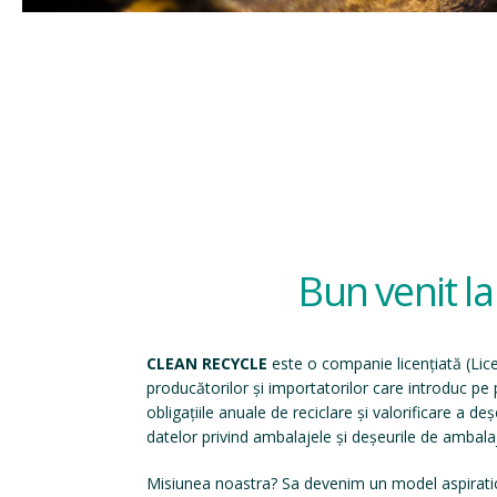
Bun venit l
CLEAN RECYCLE
este o companie licențiată (
Lic
producătorilor și importatorilor care introduc p
obligațiile anuale de reciclare și valorificare a d
datelor privind ambalajele și deșeurile de ambala
Misiunea noastra? Sa devenim un model aspirati