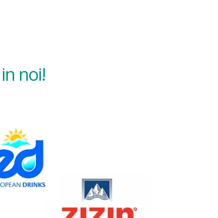
in noi!