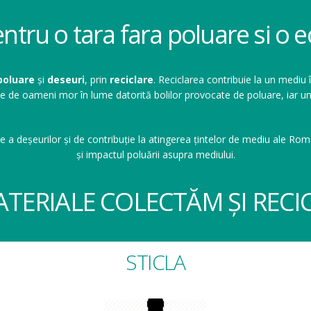
entru o tara fara poluare si o
poluare
și
deseuri
, prin
reciclare
. Reciclarea contribuie la un mediu 
ioane de oameni mor în lume datorită bolilor provocate de poluare, ia
e a deșeurilor și de contribuție la atingerea țintelor de mediu ale Româ
și impactul poluării asupra mediului.
ATERIALE COLECTĂM ȘI RECI
STICLA