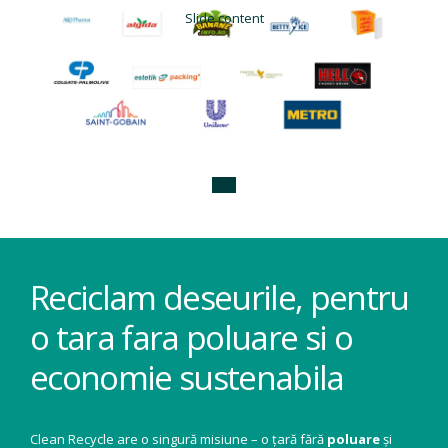
Slide content
Reciclam deseurile, pentru
o tara fara poluare si o
economie sustenabila
Clean Recycle are o singură misiune – o țară fără
poluare
și