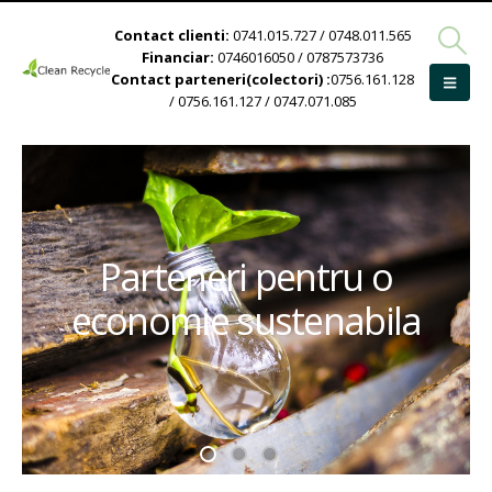
Contact clienti:
0741.015.727 / 0748.011.565
Financiar:
0746016050 / 0787573736
Contact parteneri(colectori) :
0756.161.128
/ 0756.161.127 / 0747.071.085
Parteneri pentru o
economie sustenabila