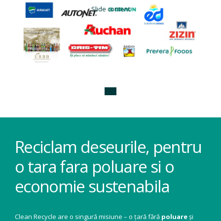
Slide content
Reciclam deseurile, pentru
o tara fara poluare si o
economie sustenabila
Clean Recycle are o singură misiune – o țară fără
poluare
și