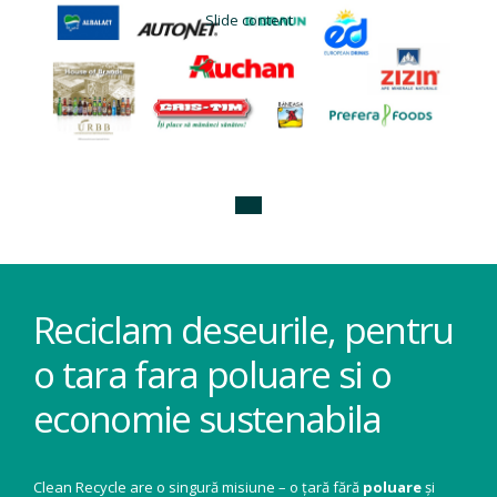
Slide content
Reciclam deseurile, pentru
o tara fara poluare si o
economie sustenabila
Clean Recycle are o singură misiune – o țară fără
poluare
și