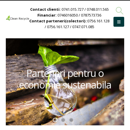
Contact clienti:
0741.015.727 / 0748.011.565
Financiar:
0746016050 / 0787573736
Contact parteneri(colectori) :
0756.161.128
/ 0756.161.127 / 0747.071.085
Parteneri pentru o
economie sustenabila