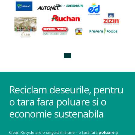
Slide content
Reciclam deseurile, pentru
o tara fara poluare si o
economie sustenabila
Clean Recycle are o singură misiune – o țară fără
poluare
și