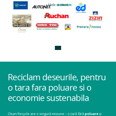
Slide content
Reciclam deseurile, pentru
o tara fara poluare si o
economie sustenabila
Clean Recycle are o singură misiune – o țară fără
poluare
și