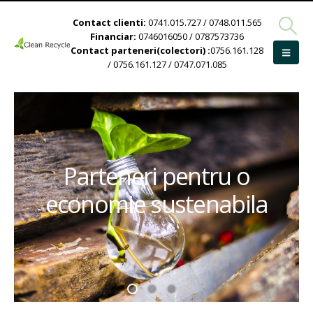
Contact clienti:
0741.015.727 / 0748.011.565
Financiar:
0746016050 / 0787573736
Contact parteneri(colectori) :
0756.161.128
/ 0756.161.127 / 0747.071.085
Parteneri pentru o
economie sustenabila