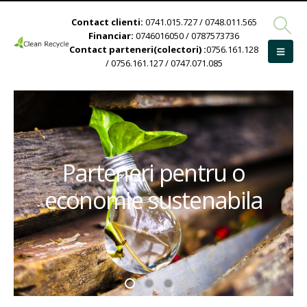
Contact clienti:
0741.015.727 / 0748.011.565
Financiar:
0746016050 / 0787573736
Contact parteneri(colectori) :
0756.161.128
/ 0756.161.127 / 0747.071.085
Parteneri pentru o
economie sustenabila