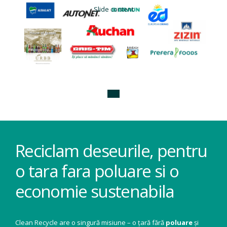
Slide content
Reciclam deseurile, pentru
o tara fara poluare si o
economie sustenabila
Clean Recycle are o singură misiune – o țară fără
poluare
și