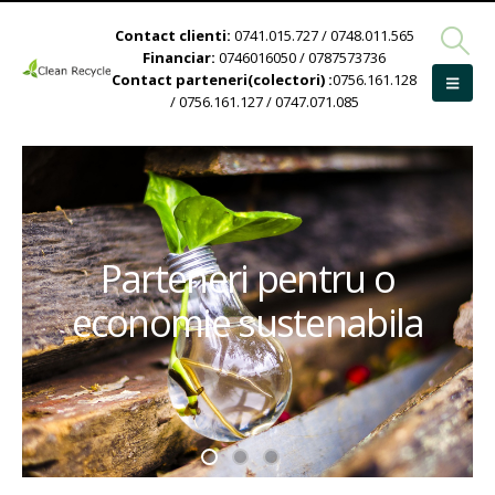
Contact clienti:
0741.015.727 / 0748.011.565
Financiar:
0746016050 / 0787573736
Contact parteneri(colectori) :
0756.161.128
/ 0756.161.127 / 0747.071.085
Parteneri pentru o
economie sustenabila