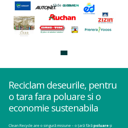
Slide content
Reciclam deseurile, pentru
o tara fara poluare si o
economie sustenabila
Clean Recycle are o singură misiune – o țară fără
poluare
și